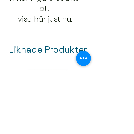
att
visa här just nu.
Liknade Produkter
Mini tapetroller 50mm
Pris
59,00 kr