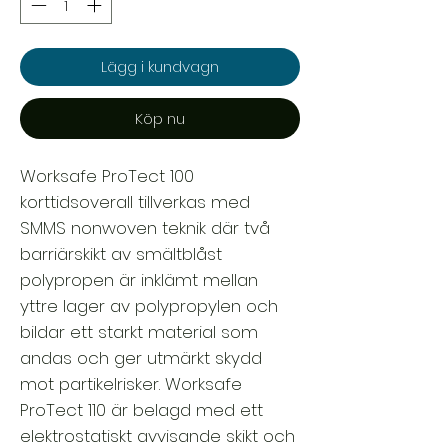
Lägg i kundvagn
Köp nu
Worksafe ProTect 100
korttidsoverall tillverkas med
SMMS nonwoven teknik där två
barriärskikt av smältblåst
polypropen är inklämt mellan
yttre lager av polypropylen och
bildar ett starkt material som
andas och ger utmärkt skydd
mot partikelrisker. Worksafe
ProTect 110 är belagd med ett
elektrostatiskt avvisande skikt och