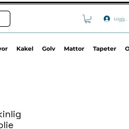
Logga 
vor
Kakel
Golv
Mattor
Tapeter
O
inlig
lie