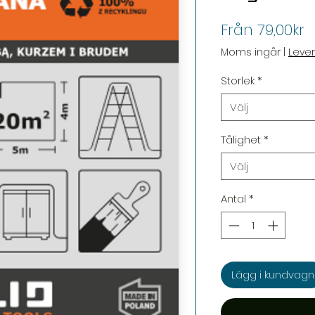
R
Från
79,00kr
Moms ingår
|
Leve
Storlek
*
Välj
Tålighet
*
Välj
Antal
*
Lägg i kundvagn