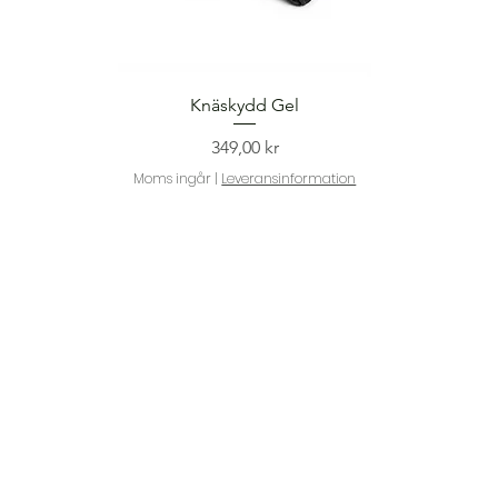
Snabbvisning
Knäskydd Gel
Pris
349,00 kr
Moms ingår
|
Leveransinformation
Snabbvisning
Snabbvisning
Snabbvisning
Snabbvisning
CorroProtect Motorfärg Röd 250ml
Interiör Färgprov Matt
Turbo Tack 291 | Vit
Xylen