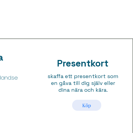
Pris
Pris
Pris
Pris
169,00 kr
129,00 kr
199,00 kr
99,00 kr
Moms ingår
Moms ingår
Moms ingår
Moms ingår
|
|
|
|
Leveransinformation
Leveransinformation
Leveransinformation
Leveransinformation
a
Presentkort
skaffa ett presentkort som
and.se
en gåva till dig själv eller
dina nära och kära.
5
Köp