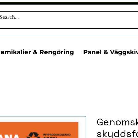
kemikalier & Rengöring
Panel & Väggski
Genomsk
skyddsfo