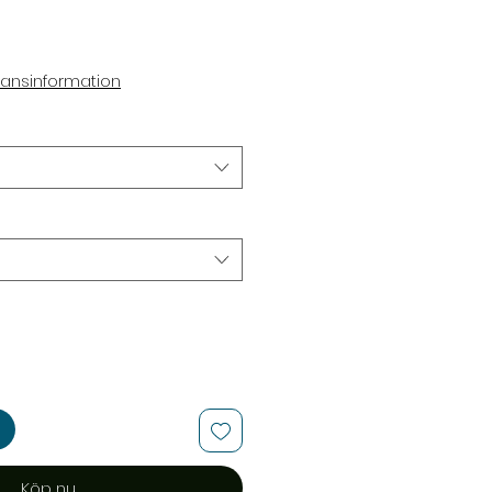
eapris
ransinformation
Köp nu