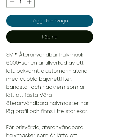
Lägg i kundvagn
Köp nu
3M™ Återanvändbar halvmask
6000-serien är tillverkad av ett
lätt, bekvämt, elastomermaterial
med dubbla bajonettfilter,
bandställ och nackrem som är
lätt att fästa. Våra
återanvändbara halvmasker har
låg profil och finns i tre storlekar.
För prisvärda, återanvändbara
halvmasker som är lätta att