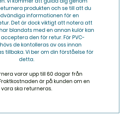
en. Vi kommer att guida dig genom
returnera produkten och se till att du
ödvändiga informationen för en
ur. Det är dock viktigt att notera att
har blandats med en annan kulör kan
e acceptera den för retur. För PVC-
hövs de kontolleras av oss innan
 tillbaka. Vi ber om din förståelse för
detta.
rnera varor upp till 60 dagar från
Fraktkostnaden är på kunden om en
vara ska returneras.