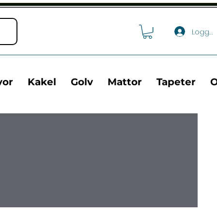
Logga 
vor
Kakel
Golv
Mattor
Tapeter
O