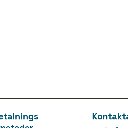
etalnings
Kontakt
metoder