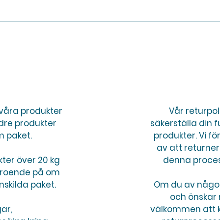
å våra produkter
Vår returpol
ndre produkter
säkerställa din f
m paket.
produkter. Vi f
av att returner
kter över 20 kg
denna proces
beroende på om
nskilda paket.
Om du av någon
och önskar 
gar,
välkommen att ko