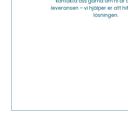
kontakta oss gärna om ni är 
leveransen – vi hjälper er att h
lösningen.