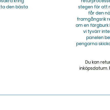
osäkra kring
returprocess
itta den bästa
stegen för att 
får den n
framgångsrik ret
om en färgburk 
vi tyvärr int
panelen be
pengarna skickas
Du kan retu
inköpsdatum. 