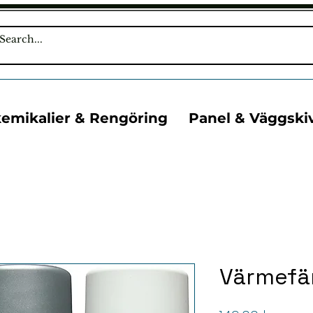
kemikalier & Rengöring
Panel & Väggski
Värmefä