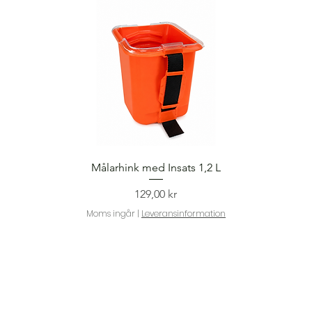
Snabbvisning
Målarhink med Insats 1,2 L
Pris
129,00 kr
Moms ingår
|
Leveransinformation