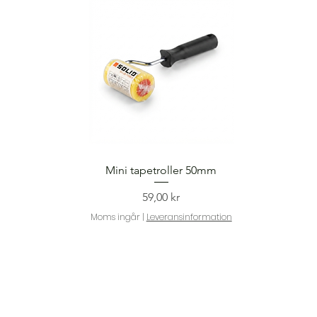
Snabbvisning
Mini tapetroller 50mm
Pris
59,00 kr
Moms ingår
|
Leveransinformation