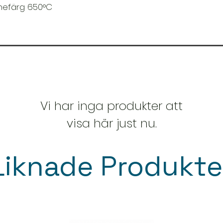
mefärg 650°C
Vi har inga produkter att
visa här just nu.
Liknade Produkte