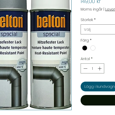
Pris
149,00 kr
Moms ingår
|
Leve
Storlek
*
Välj
Färg
*
Antal
*
Lägg i kundvagn