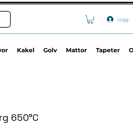
Logga 
vor
Kakel
Golv
Mattor
Tapeter
O
rg 650°C