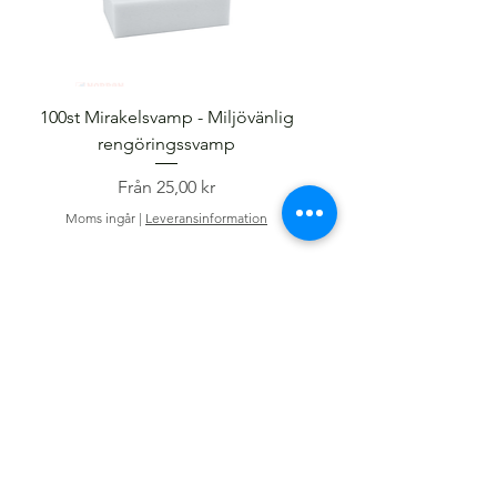
100st Mirakelsvamp - Miljövänlig
rengöringssvamp
Reapris
Från
25,00 kr
Moms ingår
Moms ingår
|
Leveransinformation
Informtion
Om oss