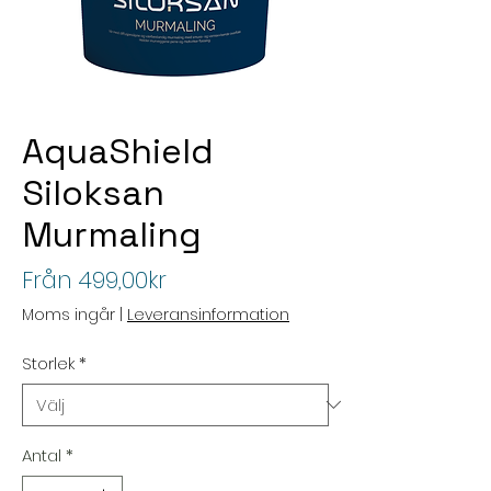
AquaShield
Siloksan
Murmaling
Reapris
Från
499,00kr
Moms ingår
|
Leveransinformation
Storlek
*
Antal
*