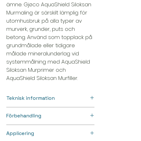
ämne. Gjøco AquaShield Siloksan
Murmaling är särskilt lämplig för
utomhusbruk på alla typer av
murverk, grunder, puts och
betong. Använd som topplack på
grundmålade eller tidigare
målade mineralunderlag vid
systemmålning med AquaShield
Siloksan Murprimer och
AquaShield Siloksan Murfiller.
Teknisk information
Typ: Vattenutspädd diffusionsöppen
Förbehandling
murfärg baserad på silikonemulsion
Kulörer: Vit, bas A och C samt ljusgrå,
Underlaget ska vara rent, torrt och
mellangrå och djupgrå
Applicering
fast före målning. Lös färg, kalk, damm
Glans: Helt matt