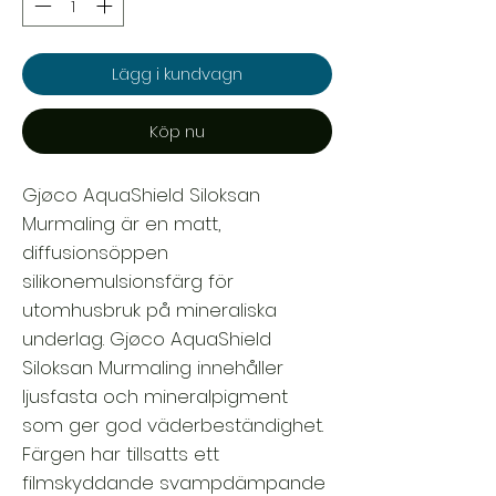
Lägg i kundvagn
Köp nu
Gjøco AquaShield Siloksan
Murmaling är en matt,
diffusionsöppen
silikonemulsionsfärg för
utomhusbruk på mineraliska
underlag. Gjøco AquaShield
Siloksan Murmaling innehåller
ljusfasta och mineralpigment
som ger god väderbeständighet.
Färgen har tillsatts ett
filmskyddande svampdämpande