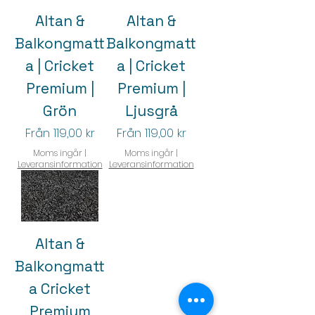
Altan &
Altan &
Balkongmatt
Balkongmatt
a | Cricket
a | Cricket
Premium |
Premium |
Grön
Ljusgrå
Reapris
Reapris
Från
119,00 kr
Från
119,00 kr
Moms ingår
|
Moms ingår
|
Leveransinformation
Leveransinformation
Altan &
Balkongmatt
a Cricket
Premium