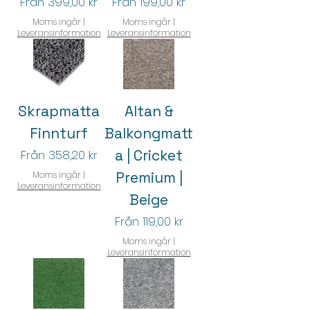
Reapris
Reapris
Från
399,00 kr
Från
199,00 kr
Moms ingår
|
Moms ingår
|
Leveransinformation
Leveransinformation
Skrapmatta
Altan &
Finnturf
Balkongmatt
Reapris
a | Cricket
Från
358,20 kr
Premium |
Moms ingår
|
Leveransinformation
Beige
Reapris
Från
119,00 kr
Moms ingår
|
Leveransinformation