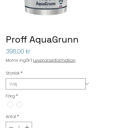
Proff AquaGrunn
Pris
398,00 kr
Moms ingår
|
Leveransinformation
Storlek
*
Färg
*
Antal
*