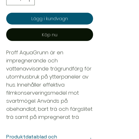
Lägg i kundvagn
Köp nu
Proff AquaGrunn är en
impregnerande och
vattenavvisande trägrundfärg för
utomhusbruk på ytterpaneler av
hus. Innehåller effektiva
filmkonserveringsmedel mot
svartmögel. Används på
obehandlat, bart trä och färgslitet
trä samt på impregnerat trä
Produktdatablad och