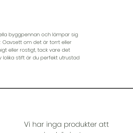
perfekt enhand
Patenterad int
skydd för omed
Högteknologisk
stiftmatning i ros
Nya stift kan en
nella byggpennan och lämpar sig
. Oavsett om det är torrt eller
igt eller rostigt, tack vare det
olika stift är du perfekt utrustad
Vi har inga produkter att