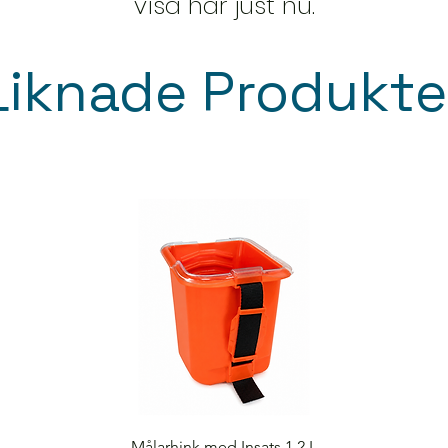
visa här just nu.
Liknade Produkte
Snabbvisning
Målarhink med Insats 1,2 L