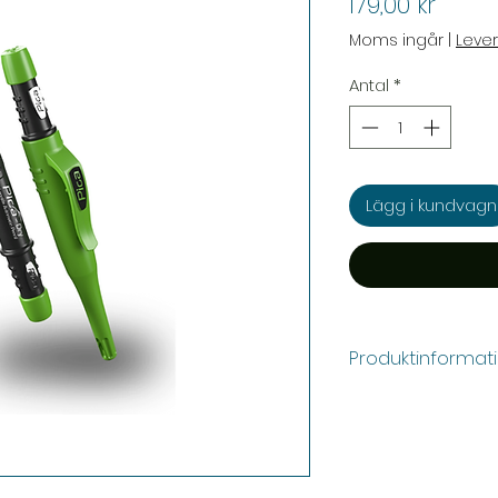
Pris
179,00 kr
Moms ingår
|
Leve
Antal
*
Lägg i kundvagn
Produktinformat
Stiftdiameter: 
Stiftlängd: 125
Pennan har rull
Praktiskt skyd