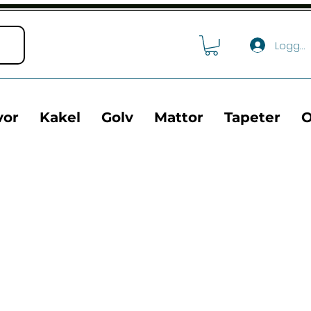
Logga 
vor
Kakel
Golv
Mattor
Tapeter
O