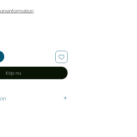
ransinformation
Köp nu
ion
2,8 mm
 mm
stopp
d med specialklämma för