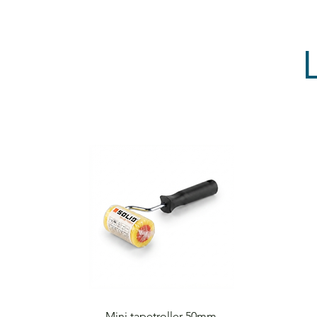
Snabbvisning
Mini tapetroller 50mm