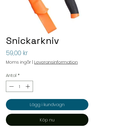
Snickarkniv
Pris
59,00 kr
Moms ingår
|
Leveransinformation
Antal
*
Lägg i kundvagn
Köp nu