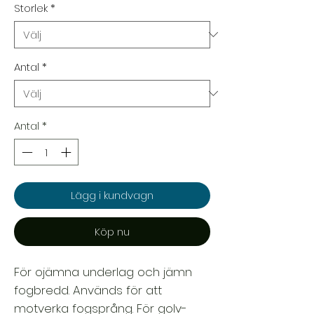
Storlek
*
Antal
*
Antal
*
Lägg i kundvagn
Köp nu
För ojämna underlag och jämn
fogbredd. Används för att
motverka fogsprång. För golv-