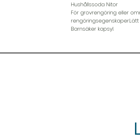
Hushållssoda Nitor
För grovrengöring eller o
rengöringsegenskaper.Lätt 
Barnsäker kapsyl.