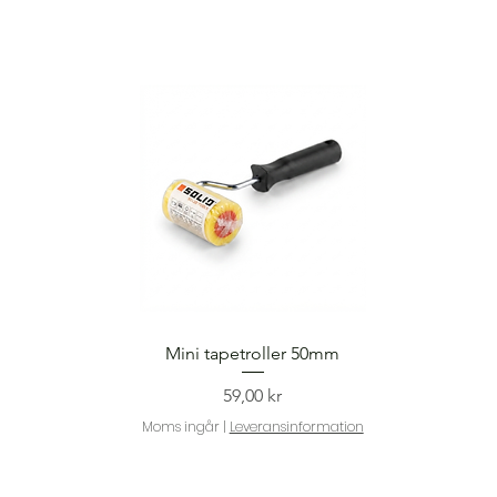
Snabbvisning
Mini tapetroller 50mm
Pris
59,00 kr
Moms ingår
|
Leveransinformation