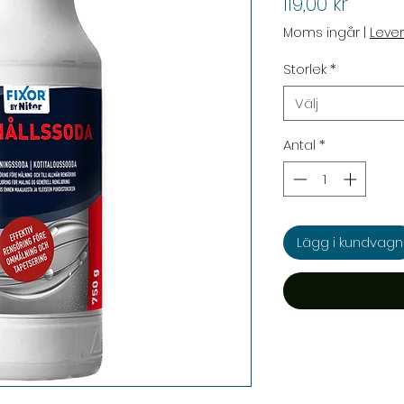
Pris
119,00 kr
Moms ingår
|
Leve
Storlek
*
Välj
Antal
*
Lägg i kundvagn