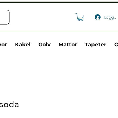
Logga 
vor
Kakel
Golv
Mattor
Tapeter
O
ssoda