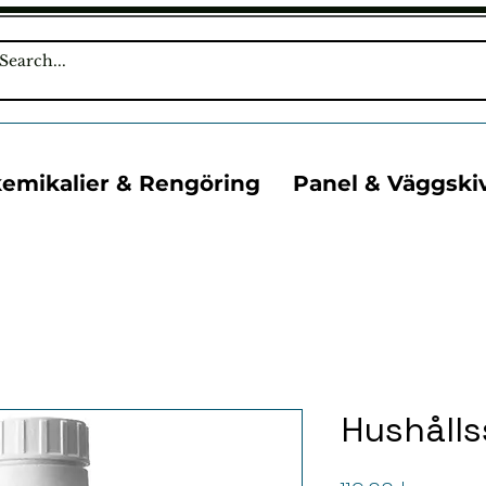
kemikalier & Rengöring
Panel & Väggski
Hushåll