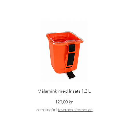
Snabbvisning
Målarhink med Insats 1,2 L
Pris
129,00 kr
Moms ingår
|
Leveransinformation