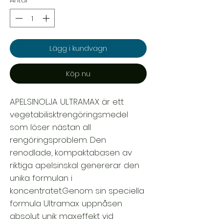
Lägg i kundvagn
Köp nu
APELSINOLJA ULTRAMAX är ett
vegetabilisktrengöringsmedel
som löser nästan all
rengöringsproblem. Den
renodlade, kompaktabasen av
riktiga apelsinskal genererar den
unika formulan i
koncentratet.Genom sin speciella
formula Ultramax uppnåsen
absolut unik maxeffekt vid