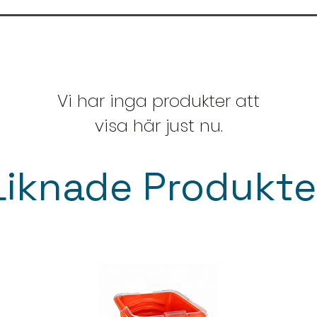
Övermålningsbar: 
Fäster på de flest
Åtgång: ca 8–13 m²/
Enkel att applicera
Rengöring: vatten
Godkänd för barn
För inomhusbruk o
Autentico Sealer
Tillverkad i Neder
Vi har inga produkter att
visa här just nu.
Liknade Produkte