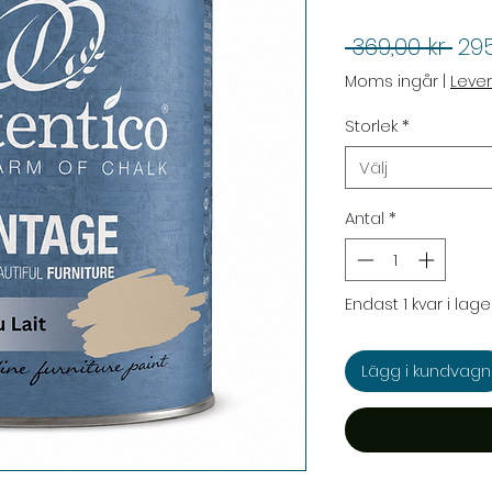
Ord
 369,00 kr 
295
pris
Moms ingår
|
Leve
Storlek
*
Välj
Antal
*
Endast 1 kvar i lage
Lägg i kundvagn