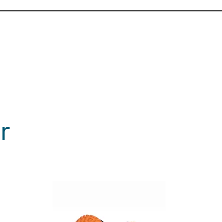
1–2 timmar
a underlag
liter
 med pensel eller roller
möbler tillsammans med
ch dekorativ målning
länderna
r