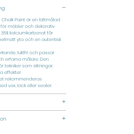
ng
Chalk Paint är en lättmålad
 för möbler och dekorativ
 35% kalciumkarbonat får
helmatt yta och en autentisk
kande, luktfri och passar
h erfarna målare. Den
r tekniker som slitningar,
a effekter.
rhet rekommenderas
d vax, lack eller sealer.
jövänlig
ion
glans)
uter