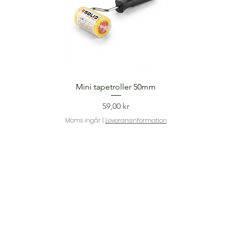
Snabbvisning
Mini tapetroller 50mm
Pris
59,00 kr
Moms ingår
|
Leveransinformation