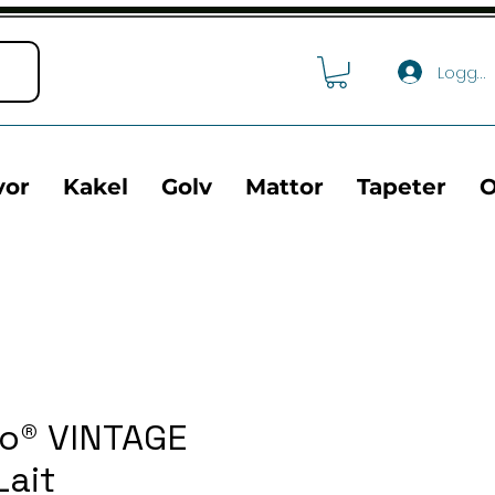
Logga 
vor
Kakel
Golv
Mattor
Tapeter
O
co® VINTAGE
Lait