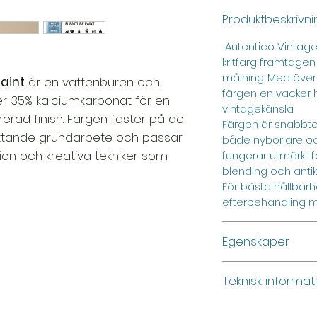
Produktbeskrivni
Autentico Vintage 
kritfärg framtagen
målning. Med över
aint
är en vattenburen och
färgen en vacker 
ver 35% kalciumkarbonat för en
vintagekänsla.
erad finish. Färgen fäster på de
Färgen är snabbtor
attande grundarbete och passar
både nybörjare oc
ion och kreativa tekniker som
fungerar utmärkt fö
blending och antik
För bästa hållba
efterbehandling me
Egenskaper
Vattenburen & mil
Teknisk informat
Helmatt finish (2% 
Låg VOC
Torktid: ca 30 min
Snabbtorkande