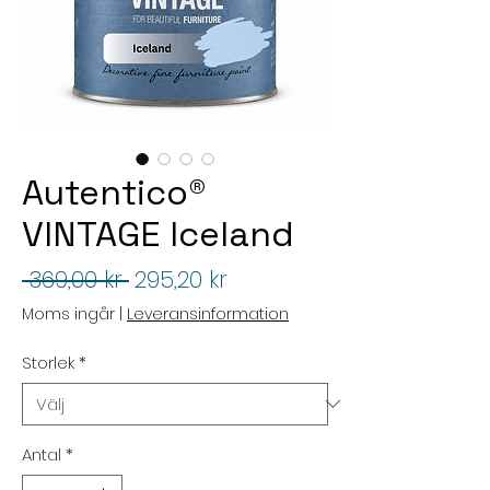
Autentico®
VINTAGE Iceland
Ordinarie
Reapris
 369,00 kr 
295,20 kr
pris
Moms ingår
|
Leveransinformation
Storlek
*
Antal
*