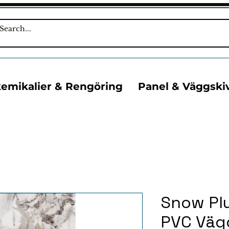
kemikalier & Rengöring
Panel & Väggski
Snow Pl
PVC Väg