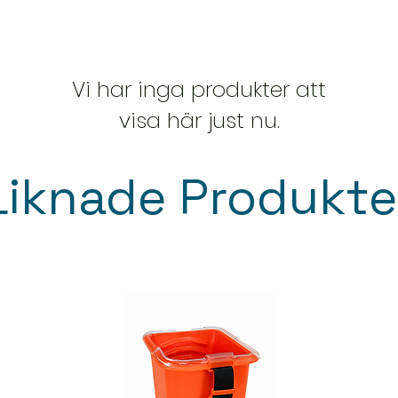
Vi tar fram en e
Du bekräftar be
Vi skickar produk
Vi har inga produkter att
📍 Du kan även häm
eller på vårt lager
visa här just nu.
fraktkostnaden.
Har du frågor om f
Liknade Produkte
är du varmt välko