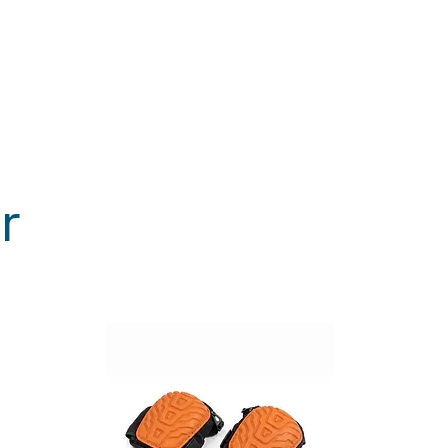
xakt fraktoffert
ställningen
ten till dig
ta produkten direkt i vår butik
 om du vill undvika
rakt, leverans eller hämtning
r
mmen att kontakta oss.