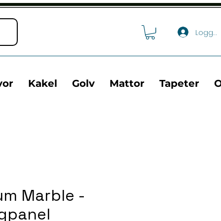
Logga 
vor
Kakel
Golv
Mattor
Tapeter
O
um Marble -
gpanel