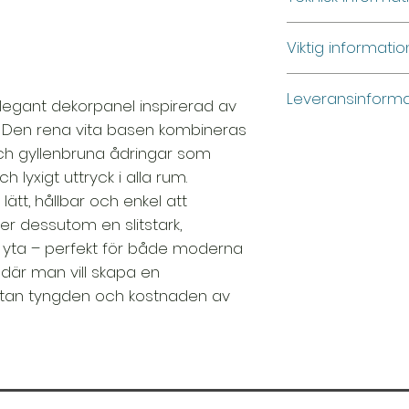
Material: PVC-k
Viktig informati
Standardstorlek
Vattentålig och 
Produktbilderna ä
Kan monteras ö
Leveransinforma
kan avvika något 
legant dekorpanel inspirerad av
Låg vikt, enkel i
verkligheten. För 
. Den rena vita basen kombineras
Lämplig för väg
👉 Produkten kan s
rekommenderar vi 
ch gyllenbruna ådringar som
och andra inter
specialfrakt.
innan köp. Du är 
och lyxigt uttryck i alla rum.
oss under våra öpp
På grund av produk
n lätt, hållbar och enkel att
skicka aktuella bild
specialemballage o
ger dessutom en slitstark,
post fungerar ock
fraktkostnaden är 
t yta – perfekt för både moderna
Fraktpriset varier
 där man vill skapa en
och beställd män
utan tyngden och kostnaden av
Kontakta oss gärna
fram en exakt frakt
Så fungerar det:
Kontakta oss m