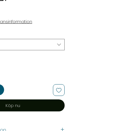
ransinformation
Köp nu
ion