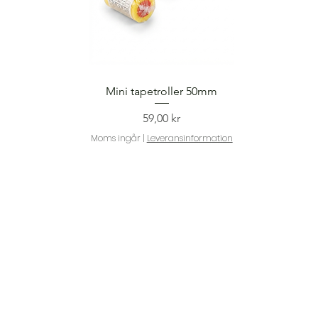
Snabbvisning
Mini tapetroller 50mm
Pris
59,00 kr
Moms ingår
|
Leveransinformation