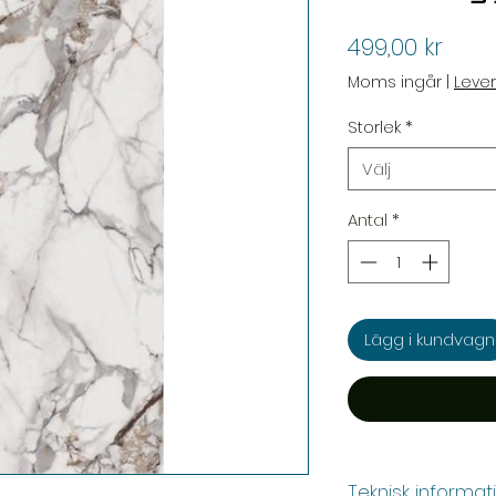
Pris
499,00 kr
Moms ingår
|
Leve
Storlek
*
Välj
Antal
*
Lägg i kundvagn
Teknisk informat