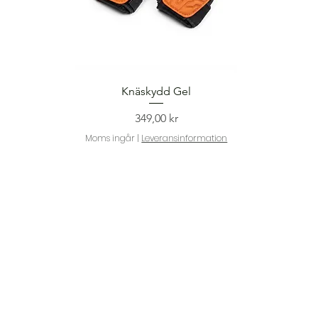
Snabbvisning
Knäskydd Gel
Pris
349,00 kr
Moms ingår
|
Leveransinformation