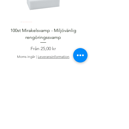
100st Mirakelsvamp - Miljövänlig
rengöringssvamp
Reapris
Från
25,00 kr
Moms ingår
Moms ingår
|
Leveransinformation
Informtion
Om oss