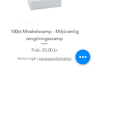
100st Mirakelsvamp - Miljövänlig
rengöringssvamp
Reapris
Från
25,00 kr
Moms ingår
Moms ingår
|
Leveransinformation
Informtion
Om oss