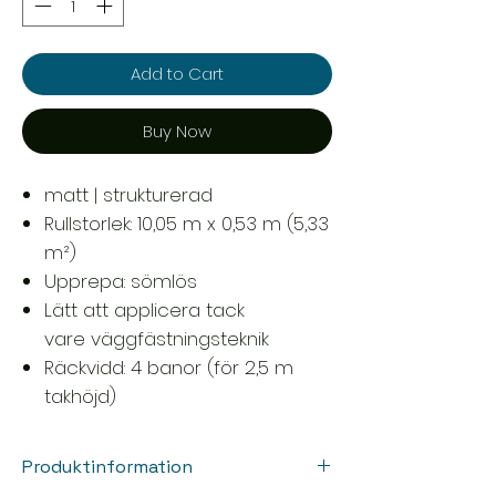
Add to Cart
Buy Now
matt | strukturerad
Rullstorlek: 10,05 m x 0,53 m (5,33
m²)
Upprepa: sömlös
Lätt att applicera tack
vare väggfästningsteknik
Räckvidd: 4 banor (för 2,5 m
takhöjd)
Produktinformation