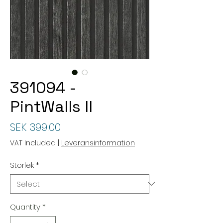
391094 -
PintWalls II
Price
SEK 399.00
VAT Included
|
Leveransinformation
Storlek
*
Quantity
*