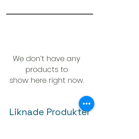
Färg: Svart, Grå
Rum:
Hall , Kök , Vardagsrum , Sovrum ,
Användbar yta
Stil:
Dekorativt / Motiv , Trä
Yta:
Struktur präglad
We don’t have any
products to
show here right now.
Liknade Produkter