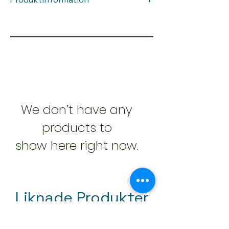
Färg:
Beige, Grå, Taupe
Material:
Non-woven
Rum:
Badrum , Hall , Kök , Vardagsrum ,
Sovrum
Stil:
Dekorativt / Motiv , Blommigt , Sten
Yta
: Strukturpräglad , matt
We don’t have any
products to
show here right now.
Liknade Produkter