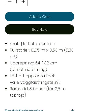
Add to Cart
Buy Now
matt | lätt strukturerad
Rullstorlek: 10,05 m x 0,53 m (5,33
m²)
Upprepning: 64 / 32 cm
(offsetmatchning)
Lätt att applicera tack
vare väggfästningsteknik
Räckvidd: 3 banor (för 2,5 m
takhöjd)
Produktinformation