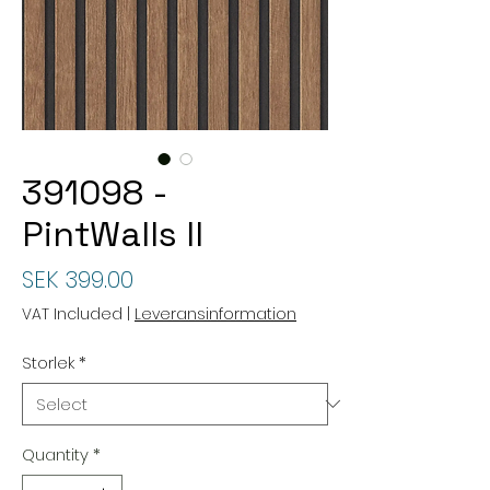
391098 -
PintWalls II
Price
SEK 399.00
VAT Included
|
Leveransinformation
Storlek
*
Quantity
*