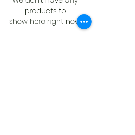
We don’t have any
products to
show here right now.
Liknade Produkter
Mini tapetroller 50mm