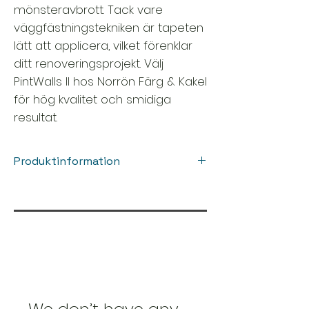
mönsteravbrott. Tack vare
väggfästningstekniken är tapeten
lätt att applicera, vilket förenklar
ditt renoveringsprojekt. Välj
PintWalls II hos Norrön Färg & Kakel
för hög kvalitet och smidiga
resultat.
Produktinformation
Färg:
Svart, Brun
Rum:
Hall , Kök , Vardagsrum , Sovrum
Stil:
Dekoration / Motiv