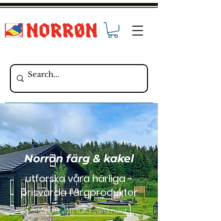
Norrön färg & kakel
utforska våra härliga -
prisvärda färgprodukter
Utforska vårt fulla sortiment