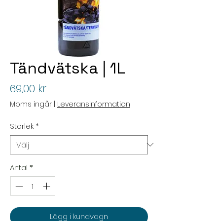
Tändvätska | 1L
Pris
69,00 kr
Moms ingår
|
Leveransinformation
Storlek
*
Antal
*
Lägg i kundvagn