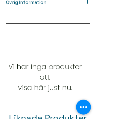
Övrig Information
underlagen
Exceptionell motståndskraft
INSTALLATION: Klick
Vattentåligt och mångsidigt
AKUSTIK: 4 dB
INTRYCK: ≤ 0.10 mm
BRANDKLASSIFICERING: Bfl-s1
Vi har inga produkter
att
visa här just nu.
Liknade Produkter