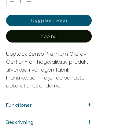
Lägg i kundvagn
Köp nu
Upptäck Senso Premium Clic av
Gerflor - en högkvalitativ produkt
tillverkad i vår egen fabrik i
Frankrike, som följer de senaste
dekorationstrenderna.
Funktioner
Format: Rektangulär platta
Beskrivning
Storlek: 38.88 cm X 72.87 cm
Tjocklek: 4.50 mm
Enkel limfri installation på de flesta