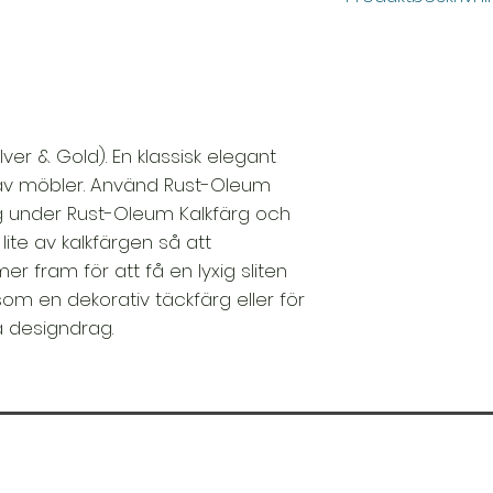
Kan användas s
Jämn, slät finish
Högkoncentrer
Exceptionell täc
Grundfärg eller
ver & Gold). En klassisk elegant
flesta ytor
r av möbler. Använd Rust-Oleum
Fungerar perfe
Den färgytan be
g under Rust-Oleum Kalkfärg och
 lite av kalkfärgen så att
 fram för att få en lyxig sliten
om en dekorativ täckfärg eller för
a designdrag.