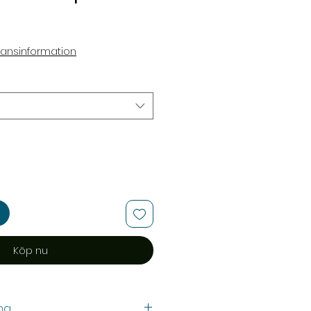
Reapris
ransinformation
Köp nu
ng