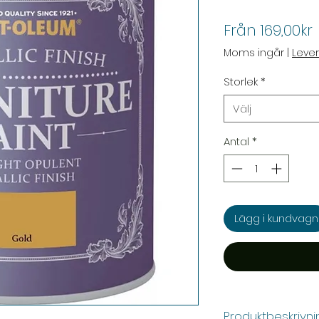
Från
169,00kr
Moms ingår
|
Leve
Storlek
*
Välj
Antal
*
Lägg i kundvagn
Produktbeskrivni