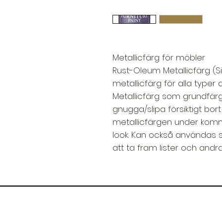
Metallicfärg för möbler
Rust-Oleum Metallicfärg (Sil
metallicfärg för alla type
Metallicfärg som grundfär
gnugga/slipa försiktigt bort
metallicfärgen under kommer
look. Kan också användas s
att ta fram lister och andr