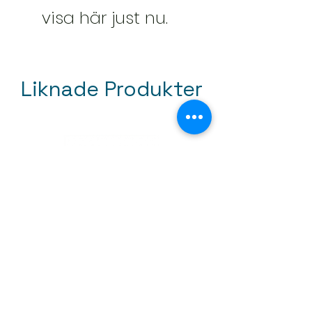
visa här just nu.
Liknade Produkter
Mini tapetroller 50mm
Pris
59,00 kr
Moms ingår
|
Leveransinformation