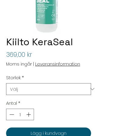
Kiilto KeraSeal
Pris
369,00 kr
Moms ingår
|
Leveransinformation
Storlek
*
Antal
*
Lägg i kundvagn