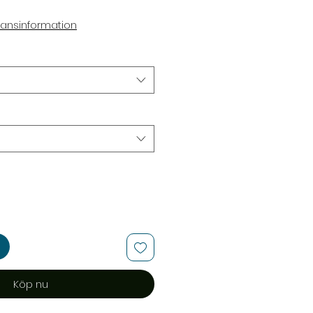
apris
ransinformation
Köp nu