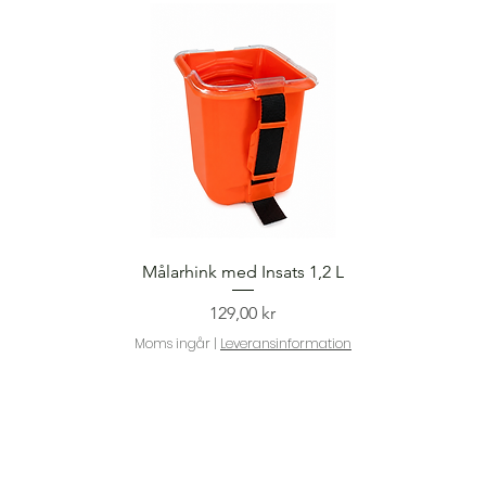
Snabbvisning
Målarhink med Insats 1,2 L
Pris
129,00 kr
Moms ingår
|
Leveransinformation