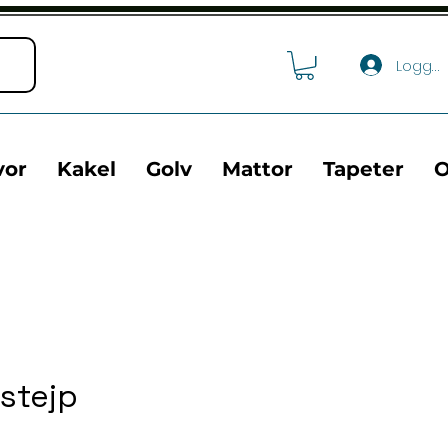
Logga 
vor
Kakel
Golv
Mattor
Tapeter
O
gstejp