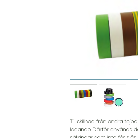
Till skillnad från andra tejpe
ledande. Därför används de
säkringar som inte får slås