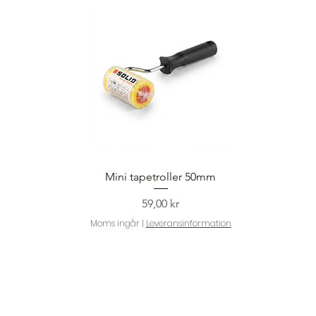
Snabbvisning
Mini tapetroller 50mm
Pris
59,00 kr
Moms ingår
|
Leveransinformation