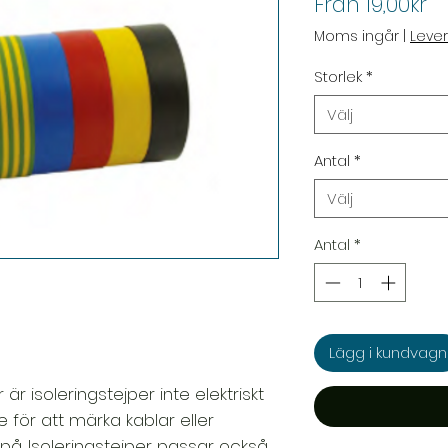
Re
Från
19,00kr
Moms ingår
|
Leve
Storlek
*
Välj
Antal
*
Välj
Antal
*
Lägg i kundvagn
r är isoleringstejper inte elektriskt
 för att märka kablar eller
 på. Isoleringstejper passar också