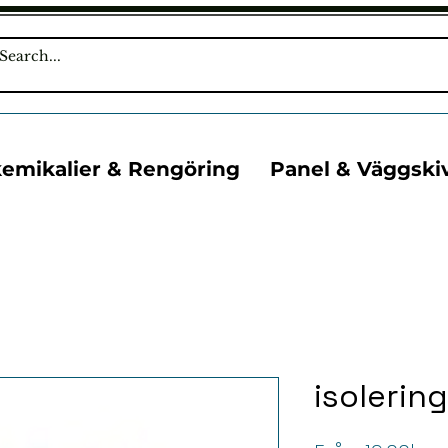
kemikalier & Rengöring
Panel & Väggski
isolerin