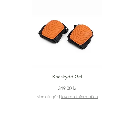
Snabbvisning
Knäskydd Gel
Pris
349,00 kr
Moms ingår
|
Leveransinformation