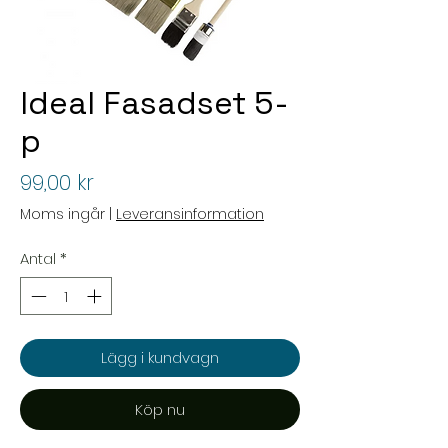
Ideal Fasadset 5-
p
Pris
99,00 kr
Moms ingår
|
Leveransinformation
Antal
*
Lägg i kundvagn
Köp nu