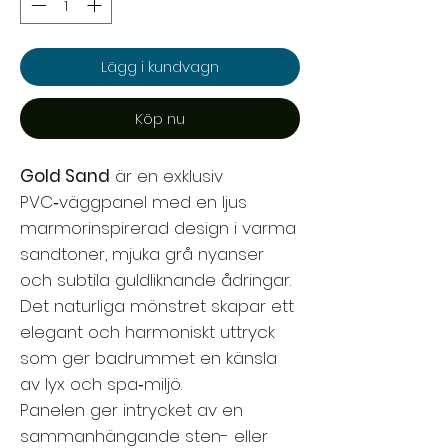
Lägg i kundvagn
Köp nu
Gold Sand
är en exklusiv
PVC‑väggpanel med en ljus
marmorinspirerad design i varma
sandtoner, mjuka grå nyanser
och subtila guldliknande ådringar.
Det naturliga mönstret skapar ett
elegant och harmoniskt uttryck
som ger badrummet en känsla
av lyx och spa‑miljö.
Panelen ger intrycket av en
sammanhängande sten- eller