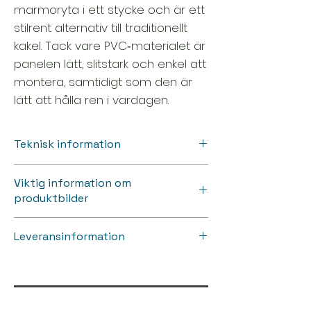
marmoryta i ett stycke och är ett
stilrent alternativ till traditionellt
kakel. Tack vare PVC‑materialet är
panelen lätt, slitstark och enkel att
montera, samtidigt som den är
lätt att hålla ren i vardagen.
Teknisk information
Material: PVC-kompositskiva
Viktig information om
Standardstorlek: 1220 × 2500 × 3 mm
produktbilder
Vattentålig och lätt att rengöra
Kan monteras över kakel
Produktbilderna är avsedda som
Låg vikt, enkel installation
Leveransinformation
inspiration och kan avvika något i
Lämplig för väggar i badrum, kök,
nyans och mönster från verkligheten.
tvättstuga och andra interiörer
👉 Produkten kan skickas till hela
För bästa upplevelse rekommenderar
Sverige med specialfrakt.
vi att se produkten på plats innan köp.
Du är även välkommen att kontakta
På grund av produktens storlek krävs