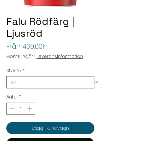
Falu Rödfärg |
Ljusröd
Reapris
Från
499,00kr
Moms ingår
|
Leveransinformation
Storlek
*
Antal
*
Lägg i kundvagn