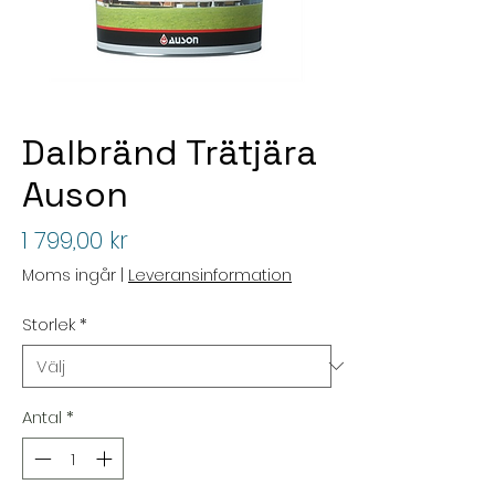
Dalbränd Trätjära
Auson
Pris
1 799,00 kr
Moms ingår
|
Leveransinformation
Storlek
*
Antal
*