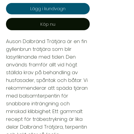
Lägg i kundvagn
Köp nu
Auson Dalbränd Trätjära är en fin
gyllenbrun trätjära som blir
lasyrliknande med tiden. Den
används framför allt vid högt
ställda krav på behandling av
husfasader, spåntak och båtar. Vi
rekommenderar att späda tjäran
med balsamterpentin för
snabbare inträngning och
minskad klibbighet. Ett gammalt
recept för träbestrykning är lika
delar Dalbränd Trätjära, terpentin