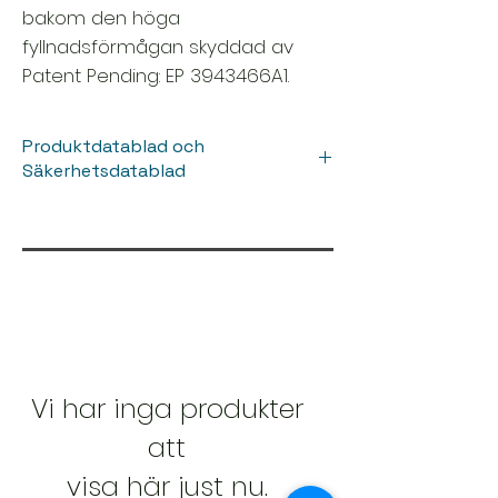
bakom den höga
fyllnadsförmågan skyddad av
Patent Pending: EP 3943466A1.
Produktdatablad och
Säkerhetsdatablad
📥
Öppna Produktdatablad
📥
Öppna Säkerhetsblad
Vi har inga produkter
att
visa här just nu.