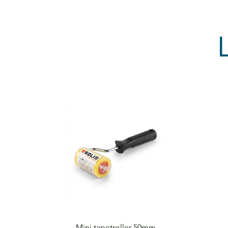
Snabbvisning
Mini tapetroller 50mm