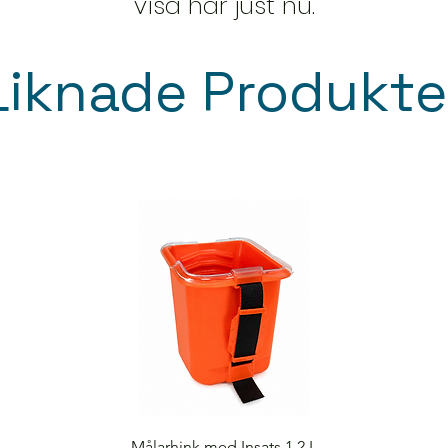
visa här just nu.
Liknade Produkte
Snabbvisning
Målarhink med Insats 1,2 L