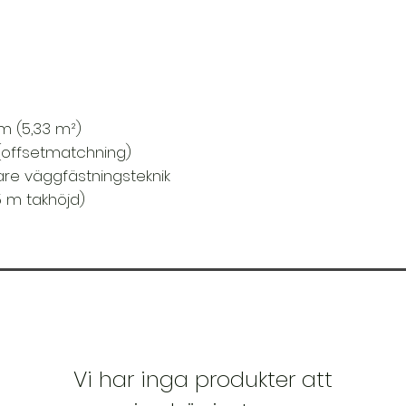
Material:
Non-wov
Rum:
Hall , Kök , 
Stil:
Stuga , Blomm
Yta
: Struktur prägl
3 m (5,33 m²)
(offsetmatchning)
vare väggfästningsteknik
5 m takhöjd)
Vi har inga produkter att