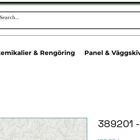
kemikalier & Rengöring
Panel & Väggski
389201 -