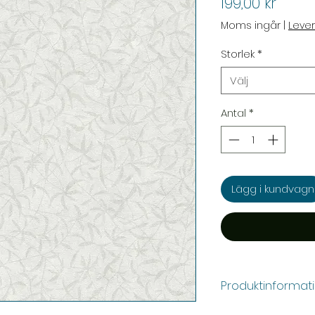
Pris
199,00 kr
Moms ingår
|
Leve
Storlek
*
Välj
Antal
*
Lägg i kundvagn
Produktinformat
Färg:
Grå, Vit