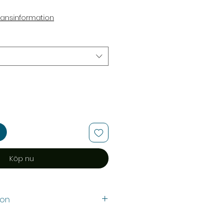
ransinformation
Köp nu
ion