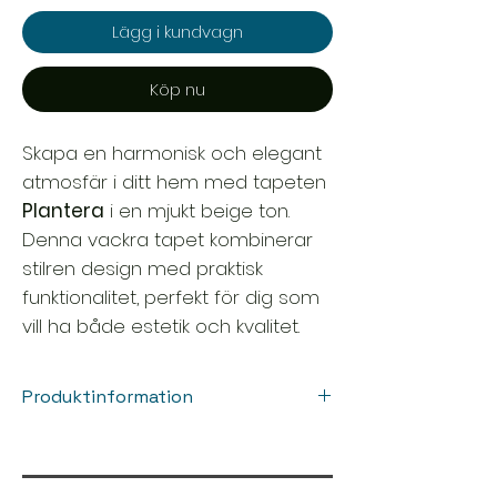
Lägg i kundvagn
Köp nu
Skapa en harmonisk och elegant
atmosfär i ditt hem med tapeten
Plantera
i en mjukt beige ton.
Denna vackra tapet kombinerar
stilren design med praktisk
funktionalitet, perfekt för dig som
vill ha både estetik och kvalitet.
Produktinformation
Rullbredd : 1,06 m
Rulllängd: 10,05 meter
Justering: 64 cm