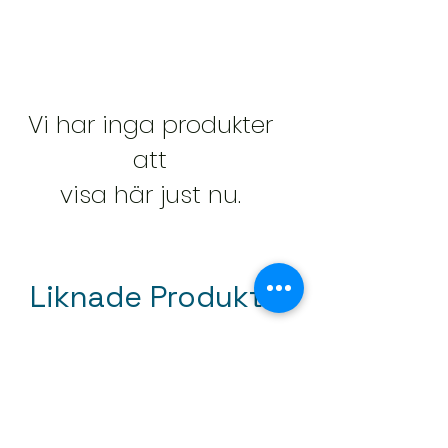
Tapetmönster: Plantera
Huvudfärg: Beige
Bildstorlek: Bredbildsbakgrundsbild
Konsistens: lättnad
Typ av försäkring och vård: Vinyl
Vi har inga produkter
(borsttvätt)
Baslager: Fibertyg
att
visa här just nu.
Liknade Produkter