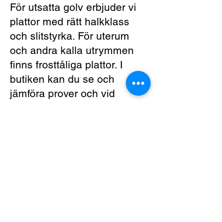
För utsatta golv erbjuder vi
plattor med rätt halkklass
och slitstyrka. För uterum
och andra kalla utrymmen
finns frosttåliga plattor. I
butiken kan du se och
jämföra prover och vid
behov beställa exakt färg,
format och yta som passar
ditt projekt. Vi hjälper dig
gärna att välja rätt platta för
kök, badrum, hall, tvättstuga
eller andra utrymmen.
Se andra frågor