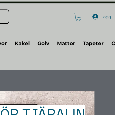
Logga 
vor
Kakel
Golv
Mattor
Tapeter
O
ÖR TJÄRALIN