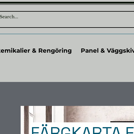
kemikalier & Rengöring
Panel & Väggski
FÄRGKARTA F