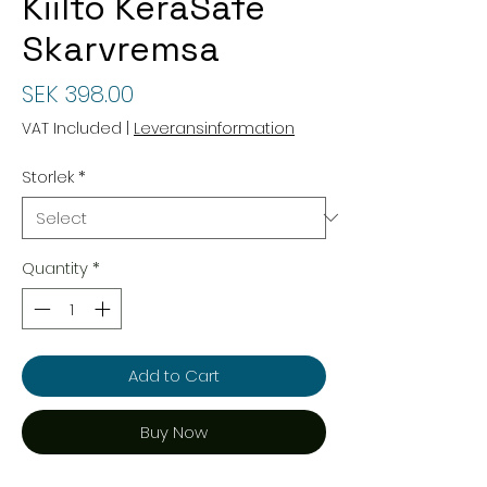
Kiilto KeraSafe
Skarvremsa
Price
SEK 398.00
VAT Included
|
Leveransinformation
Storlek
*
Quantity
*
Add to Cart
Buy Now