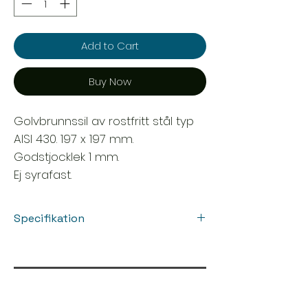
Add to Cart
Buy Now
Golvbrunnssil av rostfritt stål typ
AISI 430. 197 x 197 mm.
Godstjocklek 1 mm.
Ej syrafast.
Specifikation
Bredd: 197 mm
Djup/Höjd: 6 mm
Godstjocklek: 1 mm
Kapacitet: 0.7 liter/sek
Längd: 197 mm