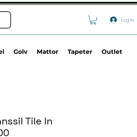
Log In
el
Golv
Mattor
Tapeter
Outlet
ssil Tile In
00