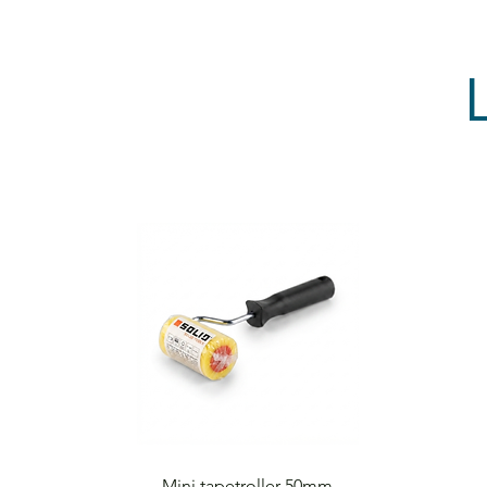
Quick View
Mini tapetroller 50mm