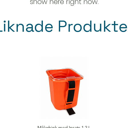
show here right now.
Liknade Produkte
Quick View
Målarhink med Insats 1,2 L