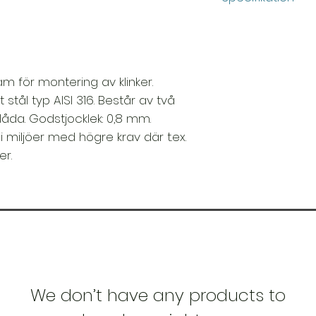
Bredd: 200 mm
Höjd: 13.8 mm
Färg: Borstad
Godstjocklek: 0
am för montering av klinker.
Kapacitet: 0.9 li
t stål typ AISI 316. Består av två
Längd: 200 mm
rlåda. Godstjocklek: 0,8 mm.
miljöer med högre krav där t.ex.
er.
We don’t have any products to