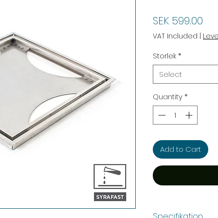
Pri
SEK 599.00
VAT Included
|
Lev
Storlek
*
Select
Quantity
*
Add to Cart
Specifikation