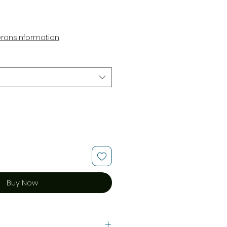
ce
eransinformation
Buy Now