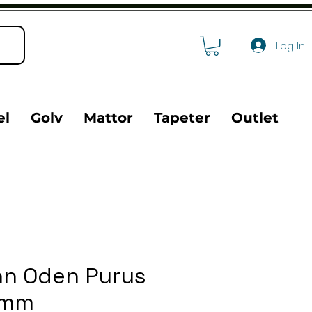
Log In
el
Golv
Mattor
Tapeter
Outlet
nn Oden Purus
0mm