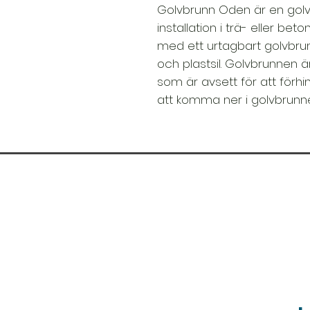
Golvbrunn Oden är en gol
installation i trä- eller be
med ett urtagbart golvbrun
och plastsil. Golvbrunnen 
som är avsett för att förhi
att komma ner i golvbrunn