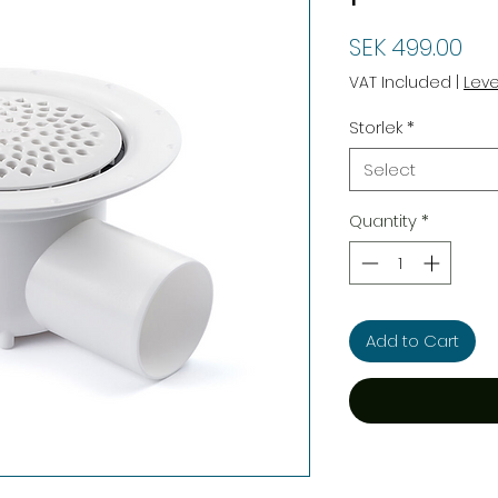
Pri
SEK 499.00
VAT Included
|
Lev
Storlek
*
Select
Quantity
*
Add to Cart