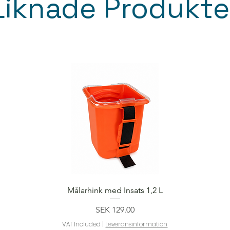
Liknade Produkte
Quick View
Målarhink med Insats 1,2 L
Price
SEK 129.00
VAT Included
|
Leveransinformation