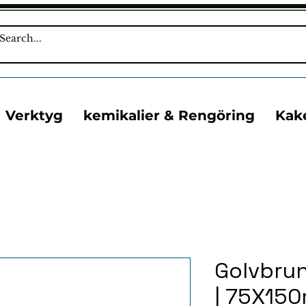
Verktyg
kemikalier & Rengöring
Kak
Golvbru
| 75X15