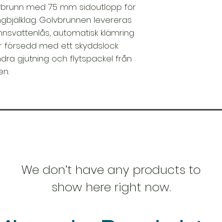
vbrunn med 75 mm sidoutlopp för
tongbjälklag. Golvbrunnen levereras
nsvattenlås, automatisk klämring
är försedd med ett skyddslock
ndra gjutning och flytspackel från
en.
We don’t have any products to
show here right now.