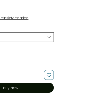
ce
eransinformation
Buy Now