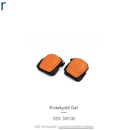
r
Quick View
Knäskydd Gel
Price
SEK 349.00
VAT Included
|
Leveransinformation