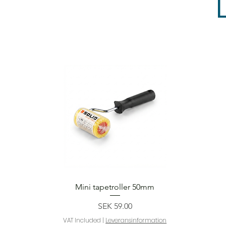
Quick View
Mini tapetroller 50mm
Price
SEK 59.00
VAT Included
|
Leveransinformation