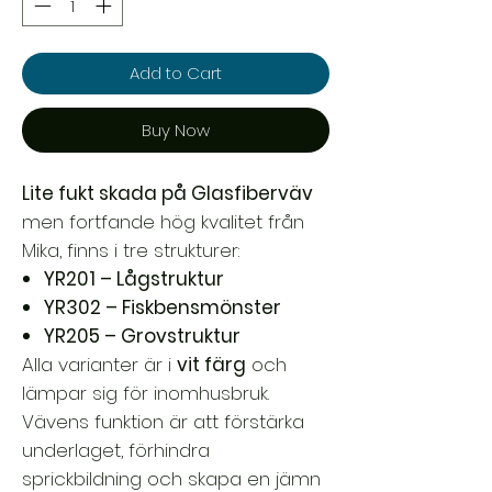
Add to Cart
Buy Now
Lite fukt skada på Glasfiberväv
men fortfande hög kvalitet från
Mika, finns i tre strukturer:
YR201 – Lågstruktur
YR302 – Fiskbensmönster
YR205 – Grovstruktur
Alla varianter är i
vit färg
och
lämpar sig för inomhusbruk.
Vävens funktion är att förstärka
underlaget, förhindra
sprickbildning och skapa en jämn