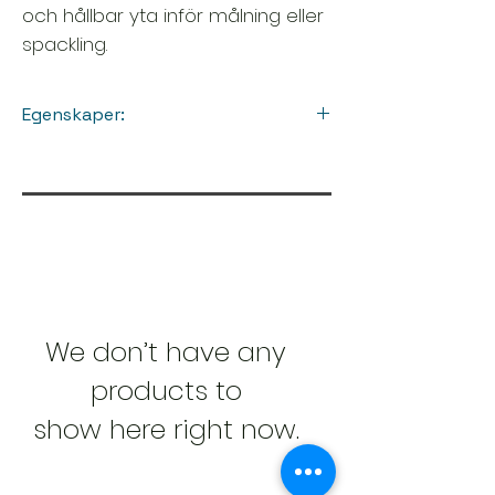
och hållbar yta inför målning eller
spackling.
Egenskaper:
Mått: 25 meter x 1 meter
Struktur: Välj mellan låg,
fiskbensmönstrad eller grov
Färg: Vit
Lätt att applicera och övermåla
Passar för väggar och tak inomhus
Kompatibel med målarfärg,
spackel och tätskikt
We don’t have any
products to
show here right now.