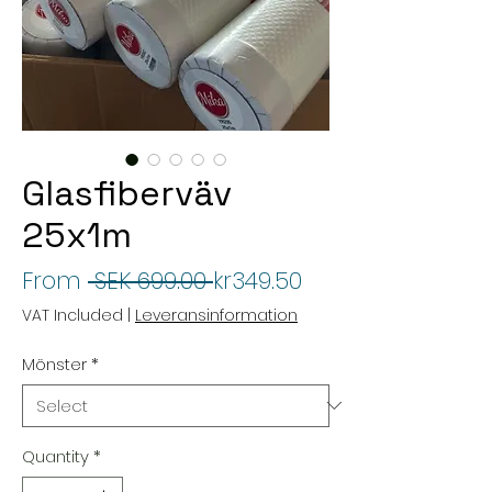
Glasfiberväv
25x1m
Regular
Sale
From
 SEK 699.00 
kr349.50
Price
Price
VAT Included
|
Leveransinformation
Mönster
*
Quantity
*