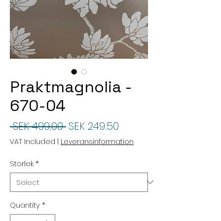
Praktmagnolia -
670-04
Regular
Sale
 SEK 499.00 
SEK 249.50
Price
Price
VAT Included
|
Leveransinformation
Storlek
*
Quantity
*