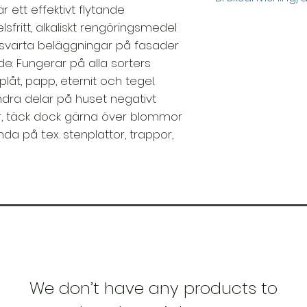
r ett effektivt flytande
Underlaget bör var
fritt, alkaliskt rengöringsmedel
för hårt smutsiga y
svarta beläggningar på fasader
Applicera Underhå
: Fungerar på alla sorters
lågtrycksspruta el
plåt, papp, eternit och tegel.
lågt tryck, pensel, 
dra delar på huset negativt
smutsade ytor r
bearbetning med bo
er, täck dock gärna över blommor
10 minuter. Efter b
da på t.ex. stenplattor, trappor,
rikligt med vatten.
påväxt kan rengjo
behandlas ytterlig
applicera på torr y
användas i komb
Målartvätt Tak/Fas
desinficeras innan
låt verka i ca 2-3
Målartvätt Tak/Fasa
+10- +30°C. Undvik
We don’t have any products to
frostbelagda ytor.