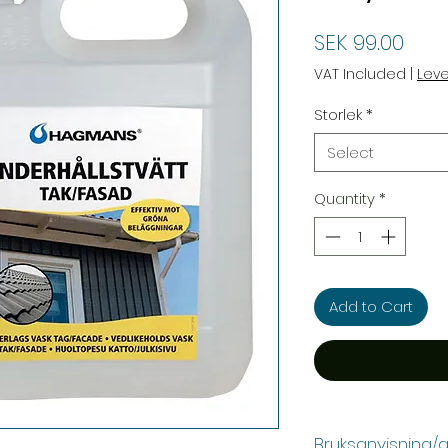
Pric
SEK 99.00
VAT Included
|
Lev
Storlek
*
Select
Quantity
*
Add to Cart
Bruksanvisning/a