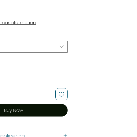
e
eransinformation
Buy Now
pplicering: