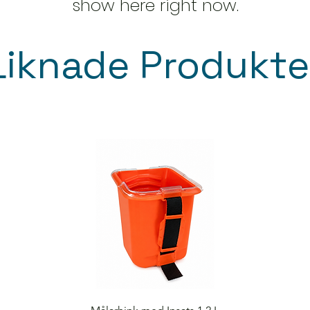
show here right now.
penslar, borste, 
tvättvatten före uts
Liknade Produkte
Quick View