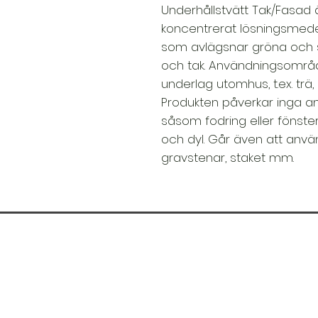
Underhållstvätt Tak/Fasad ä
koncentrerat lösningsmedels
som avlägsnar gröna och 
och tak. Användningsområde
underlag utomhus, t.ex. trä, 
Produkten påverkar inga an
såsom fodring eller fönst
och dyl. Går även att använ
gravstenar, staket mm.