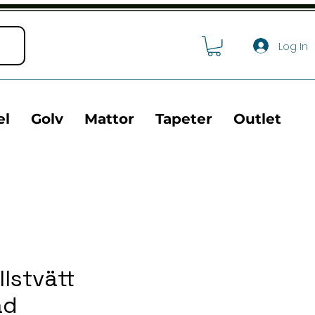
Log In
el
Golv
Mattor
Tapeter
Outlet
lstvätt
ad