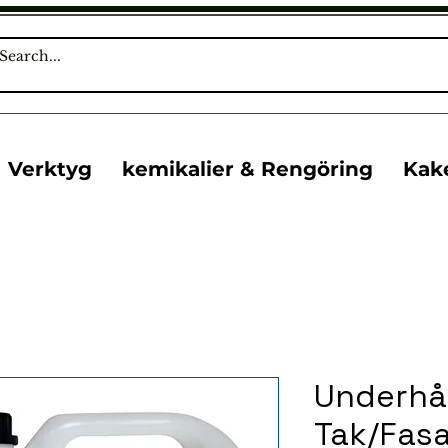
Verktyg
kemikalier & Rengöring
Kak
Underhål
Tak/Fas