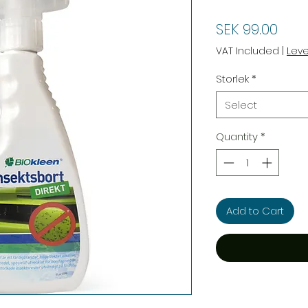
Pric
SEK 99.00
VAT Included
|
Lev
Storlek
*
Select
Quantity
*
Add to Cart