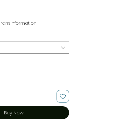
e
eransinformation
Buy Now