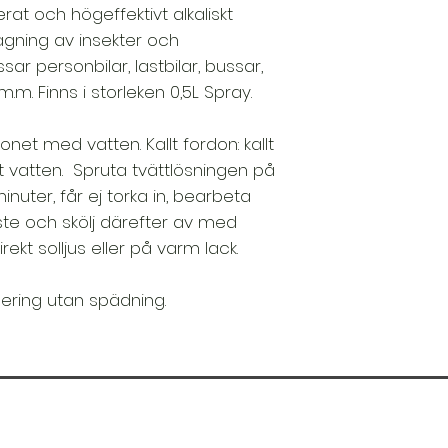
rat och högeffektivt alkaliskt
agning av insekter och
sar personbilar, lastbilar, bussar,
m. Finns i storleken 0,5L Spray.
onet med vatten. Kallt fordon: kallt
t vatten. Spruta tvättlösningen på
inuter, får ej torka in, bearbeta
te och skölj därefter av med
irekt solljus eller på varm lack.
icering utan spädning.