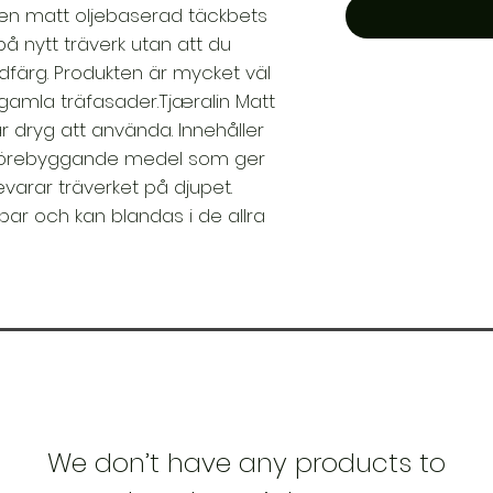
 en matt oljebaserad täckbets
å nytt träverk utan att du
ärg. Produkten är mycket väl
amla träfasader.Tjæralin Matt
 dryg att använda. Innehåller
mpförebyggande medel som ger
arar träverket på djupet.
ar och kan blandas i de allra
We don’t have any products to