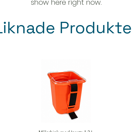
show here right now.
Liknade Produkte
Quick View