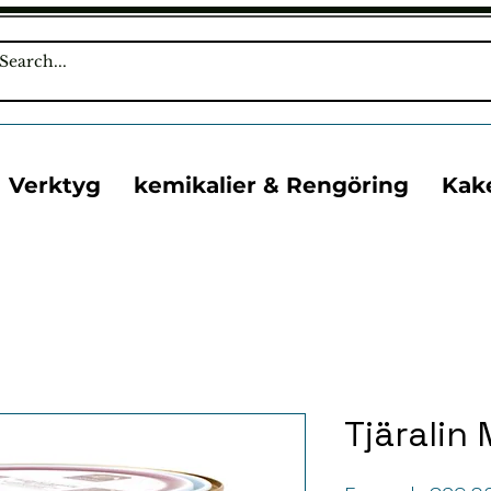
Verktyg
kemikalier & Rengöring
Kak
Tjäralin