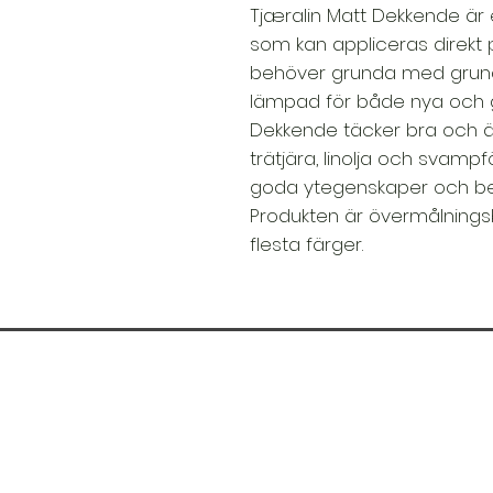
Tjæralin Matt Dekkende är
som kan appliceras direkt p
behöver grunda med grundf
lämpad för både nya och g
Dekkende täcker bra och är
trätjära, linolja och sva
goda ytegenskaper och bev
Produkten är övermålningsb
flesta färger.