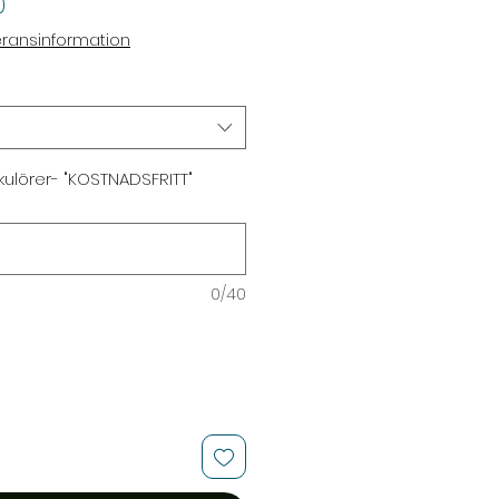
Sale
0
Price
eransinformation
 kulörer- "KOSTNADSFRITT"
0/40