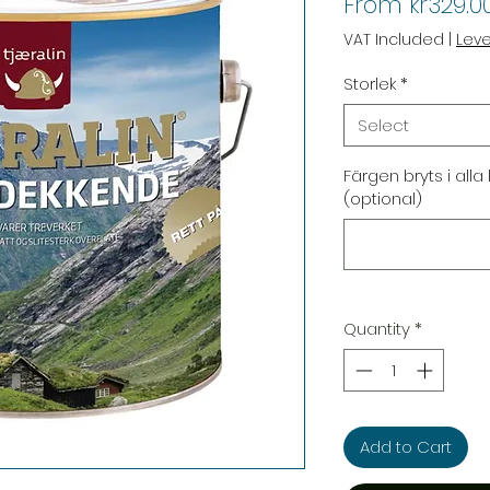
From
kr329.0
VAT Included
|
Lev
Storlek
*
Select
Färgen bryts i alla
(optional)
Quantity
*
Add to Cart