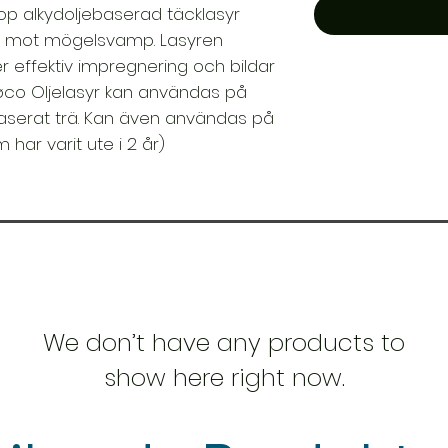
rop alkydoljebaserad täcklasyr
 mot mögelsvamp. Lasyren
er effektiv impregnering och bildar
jøco Oljelasyr kan användas på
r laserat trä. Kan även användas på
har varit ute i 2 år)
We don’t have any products to
show here right now.