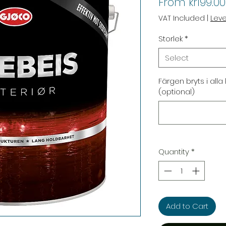
From
kr199.00
VAT Included
|
Lev
Storlek
*
Select
Färgen bryts i alla
(optional)
Quantity
*
Add to Cart