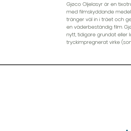
Gjøco Oljelasyr är en tixot
med filmskyddande medel
tränger väl in i träet och g
en väderbeständig film. G
nytt, tidigare grundat elle
tryckimpregnerat virke (som 