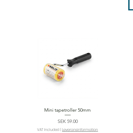
Quick View
Mini tapetroller 50mm
Price
SEK 59.00
VAT Included
|
Leveransinformation