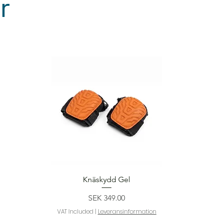
r
Quick View
Knäskydd Gel
Price
SEK 349.00
VAT Included
|
Leveransinformation