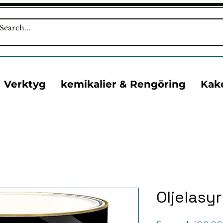
Verktyg
kemikalier & Rengöring
Kak
Oljelasyr