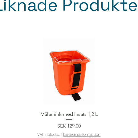
Liknade Produkte
Quick View
Målarhink med Insats 1,2 L
Price
SEK 129.00
VAT Included
|
Leveransinformation