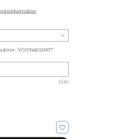
Sale
Price
eransinformation
 kulörer- "KOSTNADSFRITT"
0/40