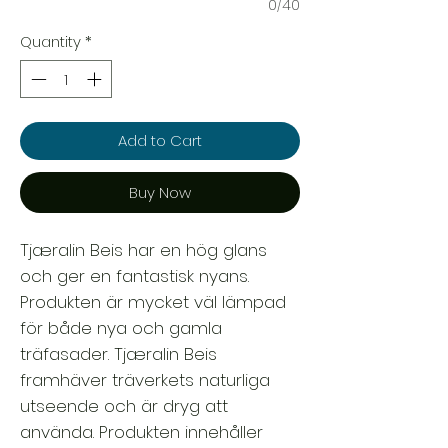
0/40
Quantity
*
Add to Cart
Buy Now
Tjæralin Beis har en hög glans
och ger en fantastisk nyans.
Produkten är mycket väl lämpad
för både nya och gamla
träfasader. Tjæralin Beis
framhäver träverkets naturliga
utseende och är dryg att
använda. Produkten innehåller