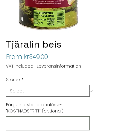
Tjäralin beis
Sale
From
kr349.00
Price
VAT Included
|
Leveransinformation
Storlek
*
Färgen bryts i alla kulörer-
"KOSTNADSFRITT" (optional)