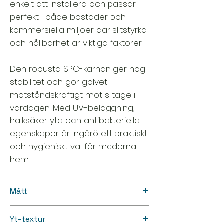
enkelt att installera och passar
perfekt i både bostäder och
kommersiella miljöer där slitstyrka
och hållbarhet är viktiga faktorer.
Den robusta SPC-kärnan ger hög
stabilitet och gör golvet
motståndskraftigt mot slitage i
vardagen. Med UV-beläggning,
halksäker yta och antibakteriella
egenskaper är Ingärö ett praktiskt
och hygieniskt val för moderna
hem.
Mått
• Längd: 1 800 mm
Yt-textur
• Bredd: 228 mm