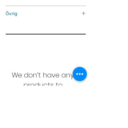
• Tjocklek: 8 mm
BP3 - Dekorer med
Övrig
djupskinnsstruktur
Matt yta
Med UV-beläggning, Halksäkert,
Antibakteriell
We don’t have any
products to
show here right now.
Liknade Produkter