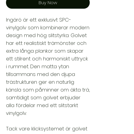
Buy Now
Ingärö är ett exklusivt SPC-
vinylgolv som kombinerar modern
design med hög slitstyrka. Golvet
har ett realistiskt trämönster och
extra långa plankor som skapar
ett stilrent och harmoniskt uttryck
i rummet. Den matta ytan
tillsammans med den djupa
trästrukturen ger en naturlig
känsla som påminner om äkta trä,
samtidigt som golvet erbjuder
alla fördelar med ett slitstarkt
vinylgolv.
Tack vare klicksystemet är golvet