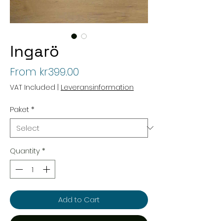
Ingarö
Sale
From
kr399.00
Price
VAT Included
|
Leveransinformation
Paket
*
Quantity
*
Add to Cart